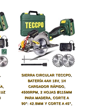
,
SIERRA CIRCULAR TECCPO,
BATERÍA 4AH 18V, 1H
A,
CARGADOR RÁPIDO,
LUZ
4500RPM, 2 HOJAS Ø115MM
3
PARA MADERA, CORTE A
90°: 42.8MM Y CORTE A 45°,