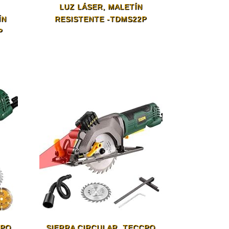
LUZ LÁSER, MALETÍN
ÍN
RESISTENTE -TDMS22P
P
CPO
SIERRA CIRCULAR, TECCPO