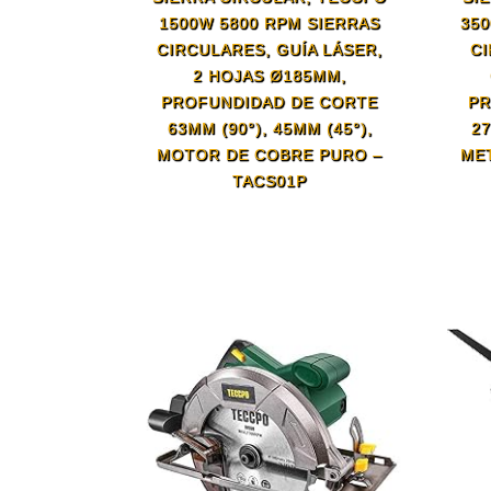
1500W 5800 RPM SIERRAS
350
CIRCULARES, GUÍA LÁSER,
CI
2 HOJAS Ø185MM,
PROFUNDIDAD DE CORTE
PR
63MM (90°), 45MM (45°),
2
MOTOR DE COBRE PURO –
ME
TACS01P