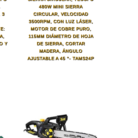
A
480W MINI SIERRA
 3
CIRCULAR, VELOCIDAD
3500RPM, CON LUZ LÁSER,
E:
MOTOR DE COBRE PURO,
A,
115MM DIÁMETRO DE HOJA
O Y
DE SIERRA, CORTAR
MADERA, ÁNGULO
AJUSTABLE A 45 °- TAMS24P