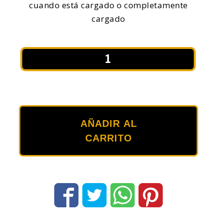
cuando está cargado o completamente
cargado
TECCPO
Limpiador
De
Ventanas
ElEctrico,
Aspiradora
AÑADIR AL
de
CARRITO
Ventanas
con
BaterIa,
Tiempo
de
Funcionamiento