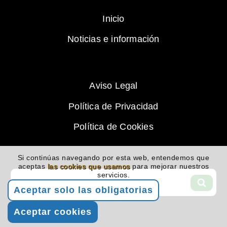
Inicio
Noticias e información
Aviso Legal
Política de Privacidad
Política de Cookies
Si continúas navegando por esta web, entendemos que
aceptas
las cookies que usamos
para mejorar nuestros
Buscar
servicios.
por:
BUS
Aceptar solo las obligatorias
Aceptar cookies