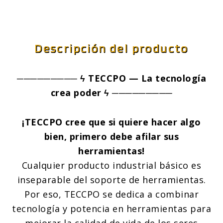
Max
30mins,
Ancho
Descripción del producto
de
Trabajo
───────── ϟ TECCPO — La tecnología
280mm,
crea poder ϟ ─────────
Rociador
con
¡TECCPO cree que si quiere hacer algo
Paños,
bien, primero debe afilar sus
Multiusos
herramientas!
(Hogar
Cualquier producto industrial básico es
Y
inseparable del soporte de herramientas.
Automóvil),
Ultraligero
Por eso, TECCPO se dedica a combinar
cantidad
tecnología y potencia en herramientas para