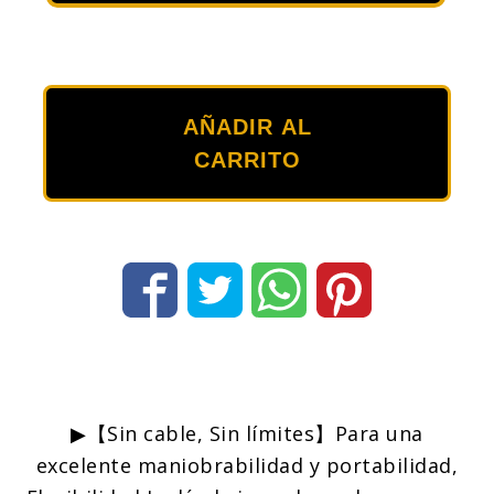
18V,
TECCPO
Mini
Sierra
AÑADIR AL
Circular
CARRITO
4.0Ah
Batería,
1h
Cargador
Rápido,
Luz
láser,
Corte
a
▶【Sin cable, Sin límites】Para una
90°,
excelente maniobrabilidad y portabilidad,
3