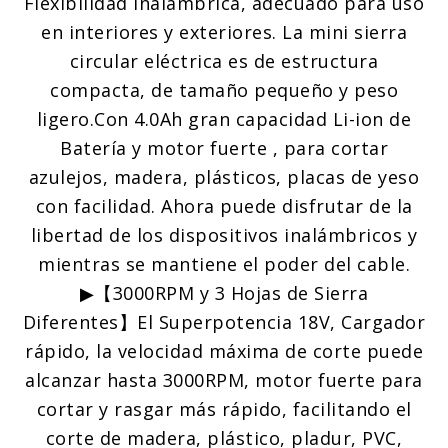
Flexibilidad Inalámbrica, adecuado para uso
Hojas
en interiores y exteriores. La mini sierra
Ø89mm
circular eléctrica es de estructura
para
compacta, de tamaño pequeño y peso
Madera,
ligero.Con 4.0Ah gran capacidad Li-ion de
Metal,
Batería y motor fuerte , para cortar
Azulejos,
azulejos, madera, plásticos, placas de yeso
con
con facilidad. Ahora puede disfrutar de la
Maletín
libertad de los dispositivos inalámbricos y
Resistente
mientras se mantiene el poder del cable.
-
▶【3000RPM y 3 Hojas de Sierra
TDMS23P
Diferentes】El Superpotencia 18V, Cargador
cantidad
rápido, la velocidad máxima de corte puede
alcanzar hasta 3000RPM, motor fuerte para
cortar y rasgar más rápido, facilitando el
corte de madera, plástico, pladur, PVC,