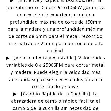
▶ 【Eficiente y Rápido & Dos Colores】El
de
potente motor Cobre Puro1050W garantiza
Corte
una excelente experiencia con una
de
profundidad máxima de corte de 150mm
28
para la madera y una profundidad máxima
mm,
de corte de 5mm para el metal, recorrido
Incluye
alternativo de 22mm para un corte de alta
3
calidad.
Hojas,
▶ 【Velocidad Alta y Ajustable】Velocidades
Cambio
variables de 0 a 2500SPM para cortar metal
de
y madera. Puede elegir la velocidad más
Hojas
adecuada según sus necesidades para un
sin
corte rápido y suave.
Herramienta
▶ 【Cambio Rápido de la Cuchilla】La
-
abrazadera de cambio rápido facilita el
TARS24P
cambio de la cuchilla sin necesidad de
cantidad